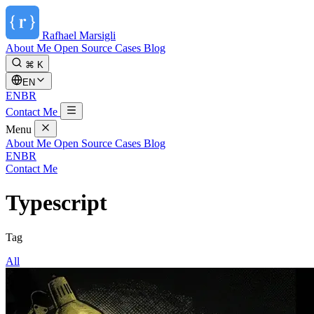
Rafhael
Marsigli
About Me
Open Source
Cases
Blog
⌘ K
EN
EN
BR
Contact Me
Menu
About Me
Open Source
Cases
Blog
EN
BR
Contact Me
Typescript
Tag
All