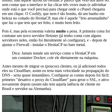
bonito, mas aquele layout do HestiaCP parece que veio dos anos 90,
sem contar que a interface te faz clicar três vezes mais (e adivinhar
onde está o que você precisa) para chegar onde o cPanel chegaria
em um clique. O Coolify, que nem é tão bonito, dá um banho em
beleza no coitado do HestiaCP, mas ele é aquele "feio arrumadinho"
que faz o que tem que ser feito, e muito bem feito.
Pois é, mas pela economia valeria
muito
a pena. A primeira coisa foi
contratar um novo servidor Hetzner (já tenho conta com alguns
servidores neles, então foi literalmente só configurar), e - depois de
ajustar o Firewall - instalar o HestiaCP no bare metal.
Dica: Jamais instale um serviço como o HestiaCP em
um container Docker;
cole
ele diretamente na máquina.
Antes mesmo de migrar os (poucos) clientes, eu já adicionei todos
eles na Cloudflare, assim eu teria mais velocidade na propagação do
DNS - seria quase instantâneo. Configurar as contas depois foi fácil:
primeiro "desativo o proxy do Cloudflare" para gerar o SSL, e ativo
novamente depois (assim não tem aquela latência de cliente no
Brasil e servidor na Alemanha).