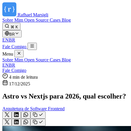
Rafhael
Marsigli
Sobre Mim
Open Source
Cases
Blog
⌘ K
BR
EN
BR
Fale Comigo
Menu
Sobre Mim
Open Source
Cases
Blog
EN
BR
Fale Comigo
4 min de leitura
17/12/2025
Astro vs Nextjs para 2026, qual escolher?
Arquitetura de Software
Frontend